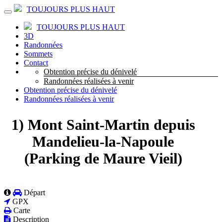
TOUJOURS PLUS HAUT
TOUJOURS PLUS HAUT
3D
Randonnées
Sommets
Contact
Obtention précise du dénivelé
Randonnées réalisées à venir
Obtention précise du dénivelé
Randonnées réalisées à venir
1) Mont Saint-Martin depuis
Mandelieu-la-Napoule
(Parking de Maure Vieil)
Départ
GPX
Carte
Description