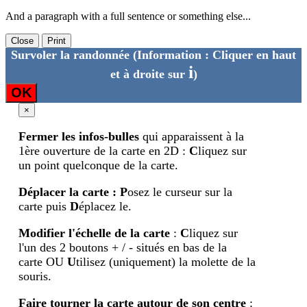
And a paragraph with a full sentence or something else...
Close
Print
Survoler la randonnée
(Information : Cliquer en haut
i
et à droite sur
)
OK
×
Fermer les infos-bulles
qui apparaissent à la
1ère ouverture de la carte en 2D :
C
liquez sur
un point quelconque de la carte.
Déplacer la carte
:
P
osez le curseur sur la
carte puis
D
éplacez le.
Modifier l'échelle de la carte
:
C
liquez sur
l'un des 2 boutons + / - situés en bas de la
carte OU
U
tilisez (uniquement) la molette de la
souris.
Faire tourner la carte autour de son centre
: