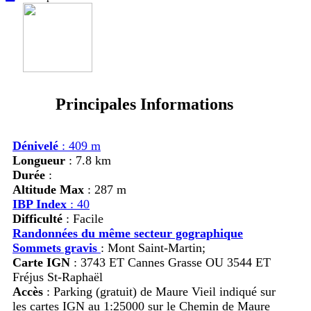
Principales Informations
Dénivelé
: 409 m
Longueur
: 7.8 km
Durée
:
Altitude Max
: 287 m
IBP Index
: 40
Difficulté
: Facile
Randonnées du même secteur gographique
Sommets gravis
:
Mont Saint-Martin;
Carte IGN
: 3743 ET Cannes Grasse OU 3544 ET
Fréjus St-Raphaël
Accès
:
Parking (gratuit) de Maure Vieil indiqué sur
les cartes IGN au 1:25000 sur le Chemin de Maure