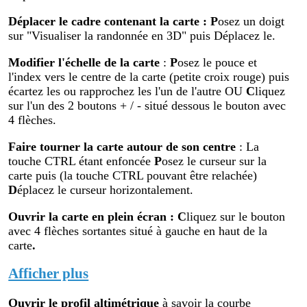
Déplacer le cadre contenant la carte :
P
osez un doigt
sur "Visualiser la randonnée en 3D" puis Déplacez le.
Modifier
l'échelle de la carte
:
P
osez le pouce et
l'index vers le centre de la carte (petite croix rouge) puis
écartez les ou rapprochez les l'un de l'autre OU
C
liquez
sur l'un des 2 boutons + / - situé dessous le bouton avec
4 flèches.
Faire tourner la carte autour de son centre
: La
touche CTRL étant enfoncée
P
osez le curseur sur la
carte puis (la touche CTRL pouvant être relachée)
D
éplacez le curseur horizontalement.
Ouvrir la carte en plein écran
:
C
liquez sur le bouton
avec 4 flèches sortantes situé à gauche en haut de la
carte
.
Afficher plus
Ouvrir le profil altimétr
ique
à savoir la courbe