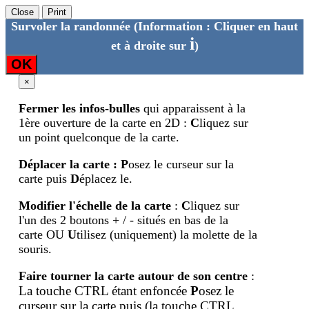
Close
Print
Survoler la randonnée
(Information : Cliquer en haut
i
et à droite sur
)
OK
×
Fermer les infos-bulles
qui apparaissent à la
1ère ouverture de la carte en 2D :
C
liquez sur
un point quelconque de la carte.
Déplacer la carte
:
P
osez le curseur sur la
carte puis
D
éplacez le.
Modifier l'échelle de la carte
:
C
liquez sur
l'un des 2 boutons + / - situés en bas de la
carte OU
U
tilisez (uniquement) la molette de la
souris.
Faire tourner la carte autour de son centre
:
La touche CTRL étant enfoncée
P
osez le
curseur sur la carte puis (la touche
CTRL