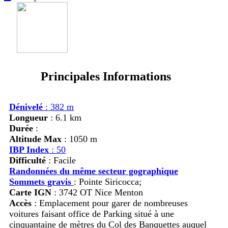
Principales Informations
Dénivelé
: 382 m
Longueur
: 6.1 km
Durée
:
Altitude Max
: 1050 m
IBP Index
: 50
Difficulté
: Facile
Randonnées du même secteur gographique
Sommets gravis
:
Pointe Siricocca;
Carte IGN
: 3742 OT Nice Menton
Accès
:
Emplacement pour garer de nombreuses
voitures faisant office de Parking situé à une
cinquantaine de mètres du Col des Banquettes auquel