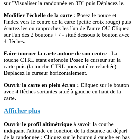
sur "Visualiser la randonnée en 3D" puis Déplacez le.
Modifier
l'échelle de la carte
:
P
osez le pouce et
l'index vers le centre de la carte (petite croix rouge) puis
écartez les ou rapprochez les l'un de l'autre OU
C
liquez
sur l'un des 2 boutons + / - situé dessous le bouton avec
4 flèches.
Faire tourner la carte autour de son centre
: La
touche CTRL étant enfoncée
P
osez le curseur sur la
carte puis (la touche CTRL pouvant être relachée)
D
éplacez le curseur horizontalement.
Ouvrir la carte en plein écran
:
C
liquez sur le bouton
avec 4 flèches sortantes situé à gauche en haut de la
carte
.
Afficher plus
Ouvrir le profil altimétr
ique
à savoir la courbe
indiquant l'altitude en fonction de la distance au départ
de la randonnée : Cliquez sur le bouton à gauche en bas