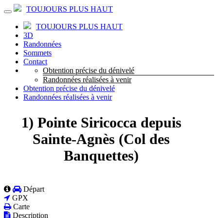
TOUJOURS PLUS HAUT
TOUJOURS PLUS HAUT
3D
Randonnées
Sommets
Contact
Obtention précise du dénivelé
Randonnées réalisées à venir
Obtention précise du dénivelé
Randonnées réalisées à venir
1) Pointe Siricocca depuis
Sainte-Agnès (Col des
Banquettes)
Départ
GPX
Carte
Description