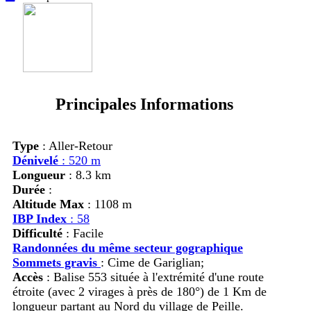
Principales Informations
Type
: Aller-Retour
Dénivelé
: 520 m
Longueur
: 8.3 km
Durée
:
Altitude Max
: 1108 m
IBP Index
: 58
Difficulté
: Facile
Randonnées du même secteur gographique
Sommets gravis
:
Cime de Gariglian;
Accès
:
Balise 553 située à l'extrémité d'une route
étroite (avec 2 virages à près de 180°) de 1 Km de
longueur partant au Nord du village de Peille.