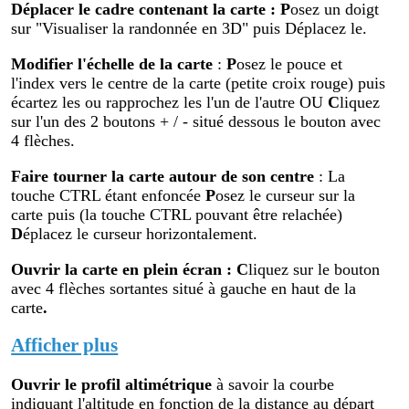
Déplacer le cadre contenant la carte :
P
osez un doigt
sur "Visualiser la randonnée en 3D" puis Déplacez le.
Modifier
l'échelle de la carte
:
P
osez le pouce et
l'index vers le centre de la carte (petite croix rouge) puis
écartez les ou rapprochez les l'un de l'autre OU
C
liquez
sur l'un des 2 boutons + / - situé dessous le bouton avec
4 flèches.
Faire tourner la carte autour de son centre
: La
touche CTRL étant enfoncée
P
osez le curseur sur la
carte puis (la touche CTRL pouvant être relachée)
D
éplacez le curseur horizontalement.
Ouvrir la carte en plein écran
:
C
liquez sur le bouton
avec 4 flèches sortantes situé à gauche en haut de la
carte
.
Afficher plus
Ouvrir le profil altimétr
ique
à savoir la courbe
indiquant l'altitude en fonction de la distance au départ