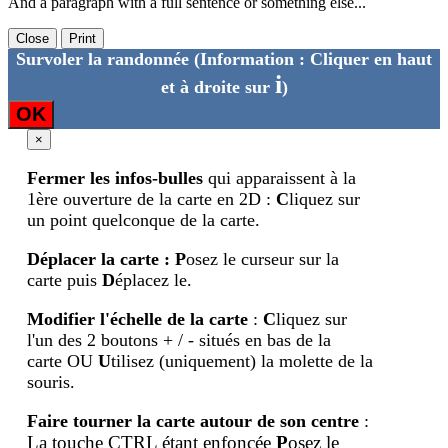
And a paragraph with a full sentence or something else...
Close
Print
Survoler la randonnée
(Information : Cliquer en haut
i
et à droite sur
)
OK
×
Fermer les infos-bulles
qui apparaissent à la
1ère ouverture de la carte en 2D :
C
liquez sur
un point quelconque de la carte.
Déplacer la carte
:
P
osez le curseur sur la
carte puis
D
éplacez le.
Modifier l'échelle de la carte
:
C
liquez sur
l'un des 2 boutons + / - situés en bas de la
carte OU
U
tilisez (uniquement) la molette de la
souris.
Faire tourner la carte autour de son centre
:
La touche CTRL étant enfoncée
P
osez le