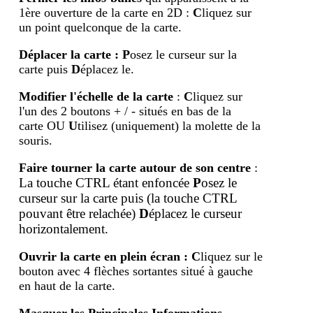
1ère ouverture de la carte en 2D :
C
liquez sur
un point quelconque de la carte.
Déplacer la carte
:
P
osez le curseur sur la
carte puis
D
éplacez le.
Modifier l'échelle de la carte
:
C
liquez sur
l'un des 2 boutons + / - situés en bas de la
carte OU
U
tilisez (uniquement) la molette de la
souris.
Faire tourner la carte autour de son centre
:
La touche CTRL étant enfoncée
P
osez le
curseur sur la carte puis (la touche
CTRL
pouvant être relachée)
D
éplacez le curseur
horizontalement.
Ouvrir la carte en plein écran
:
C
liquez sur le
bouton avec 4 flèches sortantes situé à gauche
en haut de la carte.
Masquer les Principales Informations