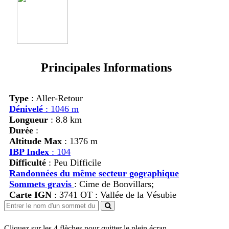
Principales Informations
Type
: Aller-Retour
Dénivelé
: 1046 m
Longueur
: 8.8 km
Durée
:
Altitude Max
: 1376 m
IBP Index
: 104
Difficulté
: Peu Difficile
Randonnées du même secteur gographique
Sommets gravis
:
Cime de Bonvillars;
Carte IGN
: 3741 OT : Vallée de la Vésubie
Cliquez sur les 4 flèches pour quitter le plein écran