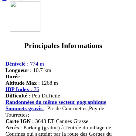
Principales Informations
Dénivelé
: 774 m
Longueur
: 10.7 km
Durée
:
Altitude Max
: 1268 m
IBP Index
: 76
Difficulté
: Peu Difficile
Randonnées du même secteur gographique
Sommets gravis
:
Pic de Courmettes;Puy de
Tourrettes;
Carte IGN
: 3643 ET Cannes Grasse
Accès
:
Parking (gratuit) à l'entrée du village de
Courmes qui s'atteint par la route des Gorges du