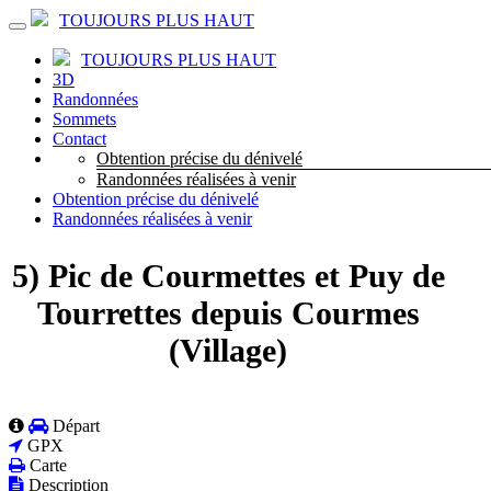
TOUJOURS PLUS HAUT
TOUJOURS PLUS HAUT
3D
Randonnées
Sommets
Contact
Obtention précise du dénivelé
Randonnées réalisées à venir
Obtention précise du dénivelé
Randonnées réalisées à venir
5) Pic de Courmettes et Puy de
Tourrettes depuis Courmes
(Village)
Départ
GPX
Carte
Description