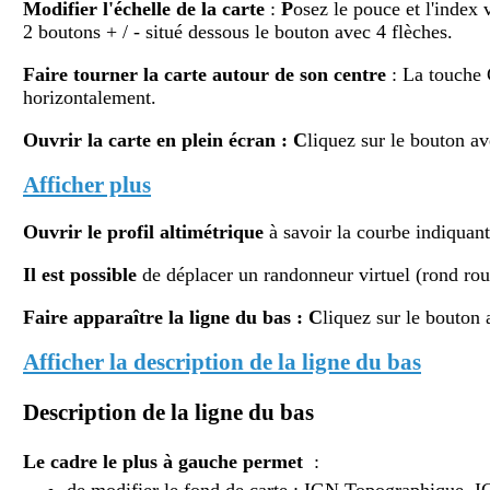
Modifier
l'échelle de la carte
:
P
osez le pouce et l'index 
2 boutons + / - situé dessous le bouton avec 4 flèches.
Faire tourner la carte autour de son centre
: La touche
horizontalement.
Ouvrir la carte en plein écran
:
C
liquez sur le bouton av
Afficher plus
Ouvrir le profil altimétr
ique
à savoir la courbe indiquant 
Il est possible
de déplacer un randonneur virtuel (rond rouge
Faire apparaître la ligne du bas : C
liquez sur le bouton 
Afficher la description de la ligne du bas
Description de la ligne du bas
Le cadre le plus à gauche permet
:
de modifier le fond de carte : IGN Topographique, 