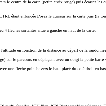
vers le centre de la carte (petite croix rouge) puis écartez les
 CTRL étant enfoncée
P
osez le curseur sur la carte puis (la 
ec 4 flèches sortantes situé à gauche en haut de la carte
.
l'altitude en fonction de la distance au départ de la randonné
) sur le parcours en déplaçant avec un doigt la petite barre ve
avec une flèche pointée vers le haut placé du coté droit en bas 
IGN multi-échelles, IGN Plan, IGN Photographies aériennes, 