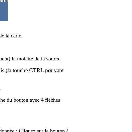
oite
e la carte.
ment) la molette de la souris.
uis (la touche
CTRL pouvant
.
che du bouton avec 4 flèches
ndonnée : Cliquez sur le bouton à