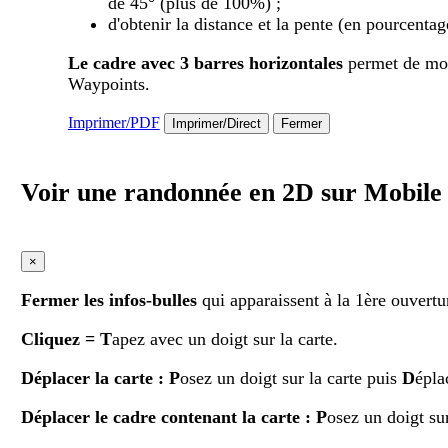
de 45° (plus de 100%) ;
d'obtenir la distance et la pente (en pourcentag
Le cadre avec 3 barres horizontales
permet de modi
Waypoints.
Imprimer/PDF
Imprimer/Direct
Fermer
Voir une randonnée en 2D sur Mobil
×
Fermer les infos-bulles
qui apparaissent à la 1ère ouvertu
Cliquez
= T
apez avec un doigt sur la carte.
Déplacer la carte
: P
osez un doigt sur la carte puis
D
épla
Déplacer le cadre contenant la carte :
P
osez un doigt su