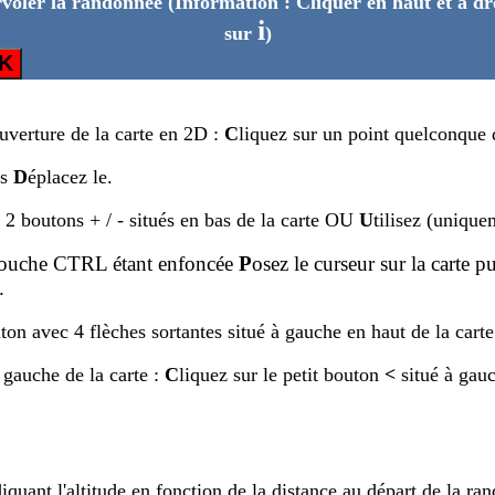
voler la randonnée
(Information : Cliquer en haut et à dr
i
sur
)
K
ouverture de la carte en 2D :
C
liquez sur un point quelconque d
is
D
éplacez le.
s 2 boutons + / - situés en bas de la carte OU
U
tilisez (unique
touche CTRL étant enfoncée
P
osez le curseur sur la carte p
.
ton avec 4 flèches sortantes situé à gauche en haut de la carte
 gauche de la carte :
C
liquez sur le petit bouton
<
situé à gau
iquant l'altitude en fonction de la distance au départ de la ra