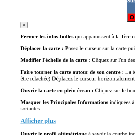
Sur
O
×
Fermer les infos-bulles
qui apparaissent à la 1ère 
Déplacer la carte
:
P
osez le curseur sur la carte pu
Modifier l'échelle de la carte
:
C
liquez sur l'un de
La 
Faire tourner la carte autour de son centre
:
être relachée)
D
éplacez le curseur horizontalement
Ouvrir la carte en plein écran
:
C
liquez sur le bou
Masquer les Principales Informations
indiquées à
sortantes.
Afficher plus
Ouvrir le profil altimétr
ique
à savoir la courbe ind