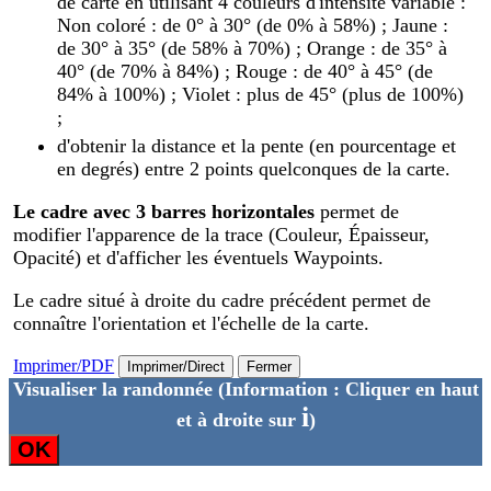
de carte en utilisant 4 couleurs d'intensité variable :
Non coloré : de 0° à 30° (de 0% à 58%) ; Jaune :
de 30° à 35° (de 58% à 70%) ; Orange : de 35° à
40° (de 70% à 84%) ; Rouge : de 40° à 45° (de
84% à 100%) ; Violet : plus de 45° (plus de 100%)
;
d'obtenir la distance et la pente (en pourcentage et
en degrés) entre 2 points quelconques de la carte.
Le cadre avec 3 barres horizontales
permet de
modifier l'apparence de la trace (Couleur, Épaisseur,
Opacité) et d'afficher les éventuels Waypoints.
Le cadre situé à droite du cadre précédent permet de
connaître l'orientation et l'échelle de la carte.
Imprimer/PDF
Imprimer/Direct
Fermer
Visualiser la randonnée
(Information : Cliquer en haut
i
et à droite sur
)
OK