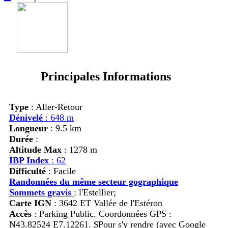
Principales Informations
Type
: Aller-Retour
Dénivelé
: 648 m
Longueur
: 9.5 km
Durée
:
Altitude Max
: 1278 m
IBP Index
: 62
Difficulté
: Facile
Randonnées du même secteur gographique
Sommets gravis
:
l'Estellier;
Carte IGN
: 3642 ET Vallée de l'Estéron
Accès
:
Parking Public. Coordonnées GPS :
N43.82524 E7.12261. $Pour s'y rendre (avec Google