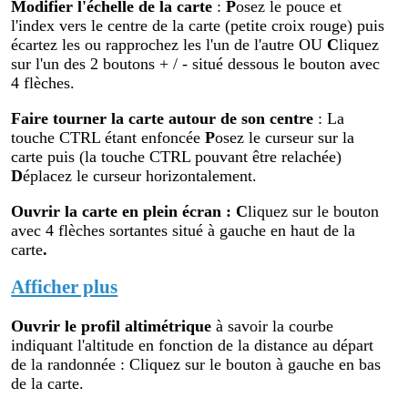
Modifier
l'échelle de la carte
:
P
osez le pouce et
l'index vers le centre de la carte (petite croix rouge) puis
écartez les ou rapprochez les l'un de l'autre OU
C
liquez
sur l'un des 2 boutons + / - situé dessous le bouton avec
4 flèches.
Faire tourner la carte autour de son centre
: La
touche CTRL étant enfoncée
P
osez le curseur sur la
carte puis (la touche CTRL pouvant être relachée)
D
éplacez le curseur horizontalement.
Ouvrir la carte en plein écran
:
C
liquez sur le bouton
avec 4 flèches sortantes situé à gauche en haut de la
carte
.
Afficher plus
Ouvrir le profil altimétr
ique
à savoir la courbe
indiquant l'altitude en fonction de la distance au départ
de la randonnée : Cliquez sur le bouton à gauche en bas
de la carte.