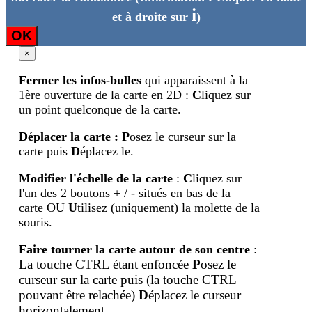
i
et à droite sur
)
OK
×
Fermer les infos-bulles
qui apparaissent à la
1ère ouverture de la carte en 2D :
C
liquez sur
un point quelconque de la carte.
Déplacer la carte
:
P
osez le curseur sur la
carte puis
D
éplacez le.
Modifier l'échelle de la carte
:
C
liquez sur
l'un des 2 boutons + / - situés en bas de la
carte OU
U
tilisez (uniquement) la molette de la
souris.
Faire tourner la carte autour de son centre
:
La touche CTRL étant enfoncée
P
osez le
curseur sur la carte puis (la touche
CTRL
pouvant être relachée)
D
éplacez le curseur
horizontalement.