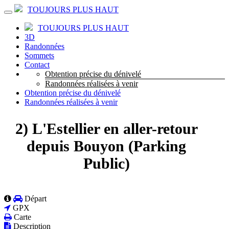
TOUJOURS PLUS HAUT
TOUJOURS PLUS HAUT
3D
Randonnées
Sommets
Contact
Obtention précise du dénivelé
Randonnées réalisées à venir
Obtention précise du dénivelé
Randonnées réalisées à venir
2) L'Estellier en aller-retour
depuis Bouyon (Parking
Public)
Départ
GPX
Carte
Description