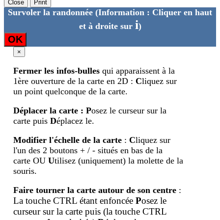
Close
Print
Survoler la randonnée
(Information : Cliquer en haut
i
et à droite sur
)
OK
×
Fermer les infos-bulles
qui apparaissent à la
1ère ouverture de la carte en 2D :
C
liquez sur
un point quelconque de la carte.
Déplacer la carte
:
P
osez le curseur sur la
carte puis
D
éplacez le.
Modifier l'échelle de la carte
:
C
liquez sur
l'un des 2 boutons + / - situés en bas de la
carte OU
U
tilisez (uniquement) la molette de la
souris.
Faire tourner la carte autour de son centre
:
La touche CTRL étant enfoncée
P
osez le
curseur sur la carte puis (la touche
CTRL