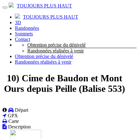
TOUJOURS PLUS HAUT
TOUJOURS PLUS HAUT
3D
Randonnées
Sommets
Contact
Obtention précise du dénivelé
Randonnées réalisées à venir
Obtention précise du dénivelé
Randonnées réalisées à venir
10) Cime de Baudon et Mont
Ours depuis Peille (Balise 553)
Départ
GPX
Carte
Description