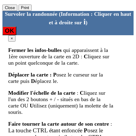
Close
Print
Survoler la randonnée
(Information : Cliquer en haut
i
et à droite sur
)
OK
×
Fermer les infos-bulles
qui apparaissent à la
1ère ouverture de la carte en 2D :
C
liquez sur
un point quelconque de la carte.
Déplacer la carte
:
P
osez le curseur sur la
carte puis
D
éplacez le.
Modifier l'échelle de la carte
:
C
liquez sur
l'un des 2 boutons + / - situés en bas de la
carte OU
U
tilisez (uniquement) la molette de la
souris.
Faire tourner la carte autour de son centre
:
La touche CTRL étant enfoncée
P
osez le