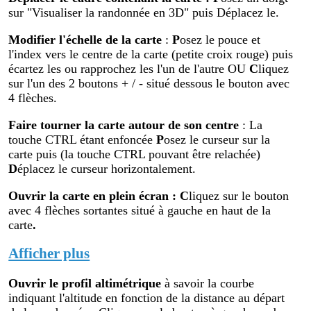
sur "Visualiser la randonnée en 3D" puis Déplacez le.
Modifier
l'échelle de la carte
:
P
osez le pouce et
l'index vers le centre de la carte (petite croix rouge) puis
écartez les ou rapprochez les l'un de l'autre OU
C
liquez
sur l'un des 2 boutons + / - situé dessous le bouton avec
4 flèches.
Faire tourner la carte autour de son centre
: La
touche CTRL étant enfoncée
P
osez le curseur sur la
carte puis (la touche CTRL pouvant être relachée)
D
éplacez le curseur horizontalement.
Ouvrir la carte en plein écran
:
C
liquez sur le bouton
avec 4 flèches sortantes situé à gauche en haut de la
carte
.
Afficher plus
Ouvrir le profil altimétr
ique
à savoir la courbe
indiquant l'altitude en fonction de la distance au départ