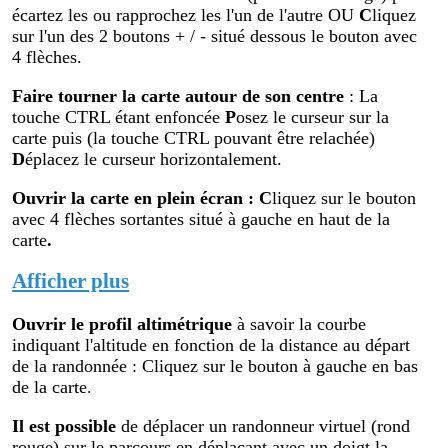
écartez les ou rapprochez les l'un de l'autre OU
C
liquez
sur l'un des 2 boutons + / - situé dessous le bouton avec
4 flèches.
Faire tourner la carte autour de son centre
: La
touche CTRL étant enfoncée
P
osez le curseur sur la
carte puis (la touche CTRL pouvant être relachée)
D
éplacez le curseur horizontalement.
Ouvrir la carte en plein écran
:
C
liquez sur le bouton
avec 4 flèches sortantes situé à gauche en haut de la
carte
.
Afficher plus
Ouvrir le profil altimétr
ique
à savoir la courbe
indiquant l'altitude en fonction de la distance au départ
de la randonnée : Cliquez sur le bouton à gauche en bas
de la carte.
Il est possible
de déplacer un randonneur virtuel (rond
rouge) sur le parcours en déplaçant avec un doigt la