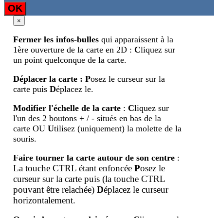
OK
×
Fermer les infos-bulles
qui apparaissent à la
1ère ouverture de la carte en 2D :
C
liquez sur
un point quelconque de la carte.
Déplacer la carte
:
P
osez le curseur sur la
carte puis
D
éplacez le.
Modifier l'échelle de la carte
:
C
liquez sur
l'un des 2 boutons + / - situés en bas de la
carte OU
U
tilisez (uniquement) la molette de la
souris.
Faire tourner la carte autour de son centre
:
La touche CTRL étant enfoncée
P
osez le
curseur sur la carte puis (la touche
CTRL
pouvant être relachée)
D
éplacez le curseur
horizontalement.