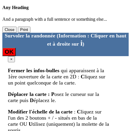
Any Heading
And a paragraph with a full sentence or something else...
Close
Print
Survoler la randonnée
(Information : Cliquer en haut
i
et à droite sur
)
OK
×
Fermer les infos-bulles
qui apparaissent à la
1ère ouverture de la carte en 2D :
C
liquez sur
un point quelconque de la carte.
Déplacer la carte
:
P
osez le curseur sur la
carte puis
D
éplacez le.
Modifier l'échelle de la carte
:
C
liquez sur
l'un des 2 boutons + / - situés en bas de la
carte OU
U
tilisez (uniquement) la molette de la
souris.