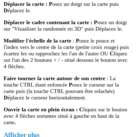
Déplacer la carte
: P
osez un doigt sur la carte puis
D
éplacez le.
Déplacer le cadre contenant la carte :
P
osez un doigt
sur "Visualiser la randonnée en 3D" puis Déplacez le.
Modifier
l'échelle de la carte
:
P
osez le pouce et
l'index vers le centre de la carte (petite croix rouge) puis
écartez les ou rapprochez les l'un de l'autre OU
C
liquez
sur l'un des 2 boutons + / - situé dessous le bouton avec
4 flèches.
Faire tourner la carte autour de son centre
: La
touche CTRL étant enfoncée
P
osez le curseur sur la
carte puis (la touche CTRL pouvant être relachée)
D
éplacez le curseur horizontalement.
Ouvrir la carte en plein écran
:
C
liquez sur le bouton
avec 4 flèches sortantes situé à gauche en haut de la
carte
.
Afficher plus