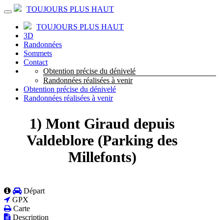
TOUJOURS PLUS HAUT
TOUJOURS PLUS HAUT
3D
Randonnées
Sommets
Contact
Obtention précise du dénivelé
Randonnées réalisées à venir
Obtention précise du dénivelé
Randonnées réalisées à venir
1) Mont Giraud depuis
Valdeblore (Parking des
Millefonts)
Départ
GPX
Carte
Description