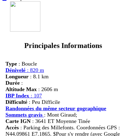
Principales Informations
Type
: Boucle
Dénivelé
: 820 m
Longueur
: 8.1 km
Durée
:
Altitude Max
: 2606 m
IBP Index
: 107
Difficulté
: Peu Difficile
Randonnées du même secteur gographique
Sommets gravis
:
Mont Giraud;
Carte IGN
: 3641 ET Moyenne Tinée
Accès
:
Parking des Millefonts. Coordonnées GPS :
N44.09861 E7.1865. $Pour s'y rendre (avec Google